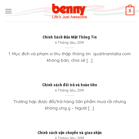
Skip
to
0
content
Chính Sách Bảo Mật Thông Tin
6 Tháng Sáu, 2019
1. Mục đích và phạm vi thu thập thông tin quattranitalia.com
không bán, chia sẻ [...]
Chính sách đổi trả và hoàn tiền
6 Tháng Sáu, 2019
Trường hợp được đổi/trả hàng Sản phẩm mua rồi nhưng
không ưng ý – Người [...]
Chính sách vận chuyển và giao nhận
6 Tháng Sáu, 2019