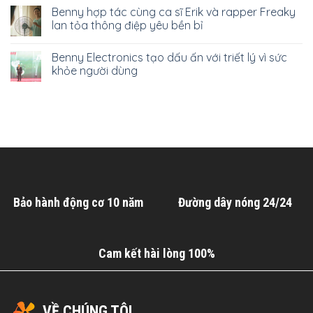
Benny hợp tác cùng ca sĩ Erik và rapper Freaky
lan tỏa thông điệp yêu bền bỉ
Benny Electronics tạo dấu ấn với triết lý vì sức
khỏe người dùng
Bảo hành động cơ 10 năm
Đường dây nóng 24/24
Cam kết hài lòng 100%
VỀ CHÚNG TÔI