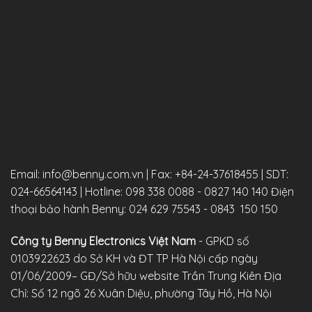
Email: info@benny.com.vn
|
Fax: +84-24-37618455
|
SDT:
024-66564143
|
Hotline: 098 338 0088 -
0827 140 140
Điện
thoại bảo hành Benny: 024 629 75543 - 0843 150 150
Công ty Benny Electronics Việt Nam
- GPKD số
0103922623 do Sở KH và ĐT TP Hà Nội cấp ngày
01/06/2009– GĐ/Sở hữu website Trần Trung Kiên
Địa
Chỉ: Số 12 ngõ 26 Xuân Diệu, phường Tây Hồ, Hà Nội