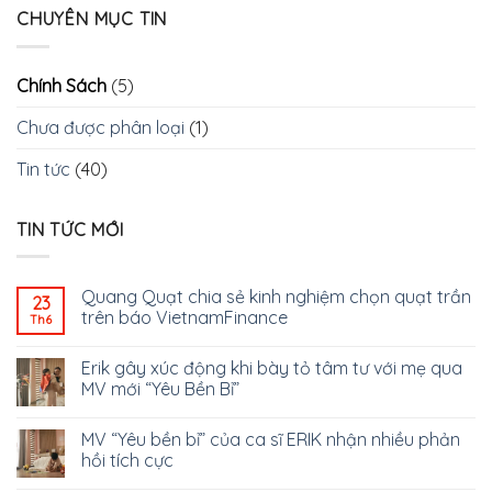
CHUYÊN MỤC TIN
Chính Sách
(5)
Chưa được phân loại
(1)
Tin tức
(40)
TIN TỨC MỚI
Quang Quạt chia sẻ kinh nghiệm chọn quạt trần
23
trên báo VietnamFinance
Th6
Erik gây xúc động khi bày tỏ tâm tư với mẹ qua
MV mới “Yêu Bền Bỉ”
MV “Yêu bền bỉ” của ca sĩ ERIK nhận nhiều phản
hồi tích cực