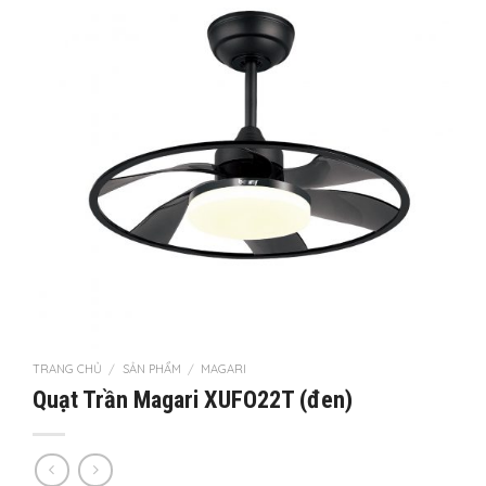
TRANG CHỦ
SẢN PHẨM
MAGARI
/
/
Quạt Trần Magari XUFO22T (đen)