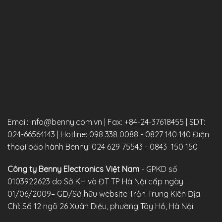
Email: info@benny.com.vn
|
Fax: +84-24-37618455
|
SDT:
024-66564143
|
Hotline: 098 338 0088 -
0827 140 140
Điện
thoại bảo hành Benny: 024 629 75543 - 0843 150 150
Công ty Benny Electronics Việt Nam
- GPKD số
0103922623 do Sở KH và ĐT TP Hà Nội cấp ngày
01/06/2009– GĐ/Sở hữu website Trần Trung Kiên
Địa
Chỉ: Số 12 ngõ 26 Xuân Diệu, phường Tây Hồ, Hà Nội