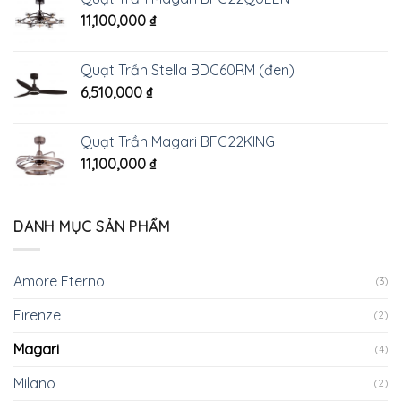
11,100,000
₫
Quạt Trần Stella BDC60RM (đen)
6,510,000
₫
Quạt Trần Magari BFC22KING
11,100,000
₫
DANH MỤC SẢN PHẨM
Amore Eterno
(3)
Firenze
(2)
Magari
(4)
Milano
(2)