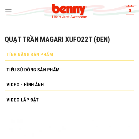
Skip
to
0
content
QUẠT TRẦN MAGARI XUFO22T (ĐEN)
TÍNH NĂNG SẢN PHẨM
TIỂU SỬ DÒNG SẢN PHẨM
VIDEO - HÌNH ẢNH
VIDEO LẮP ĐẶT