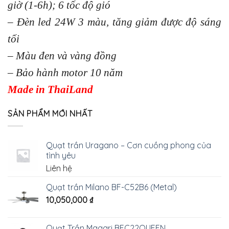
giờ (1-6h); 6 tốc độ gió
– Đèn led 24W 3 màu, tăng giảm được độ sáng
tối
– Màu đen và vàng đồng
– Bảo hành motor 10 năm
Made in ThaiLand
SẢN PHẨM MỚI NHẤT
Quạt trần Uragano – Cơn cuồng phong của
tình yêu
Liên hệ
Quạt trần Milano BF-C52B6 (Metal)
10,050,000
₫
Quạt Trần Magari BFC22QUEEN