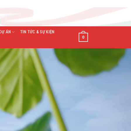
DỰ ÁN
TIN TỨC & SỰ KIỆN
0