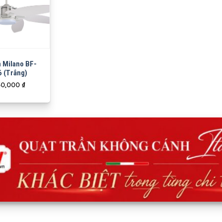
n Milano BF-
 (Trắng)
50,000
₫