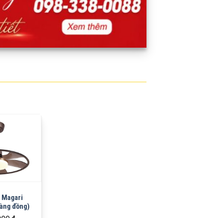
 Magari
àng đồng)
,000
₫