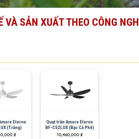
Ế VÀ SẢN XUẤT THEO CÔNG NGH
 Amore Eterno
Quạt trần Amore Eterno
UX (Trắng)
BF-C52LUX (Bạc Cà Phê)
30,000
₫
10,460,000
₫