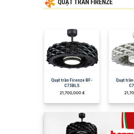
QUẠT TRẦN FIRENZE
Quạt trần Firenze BF-
Quạt trần
C73BLS
C7
21,700,000
₫
21,7