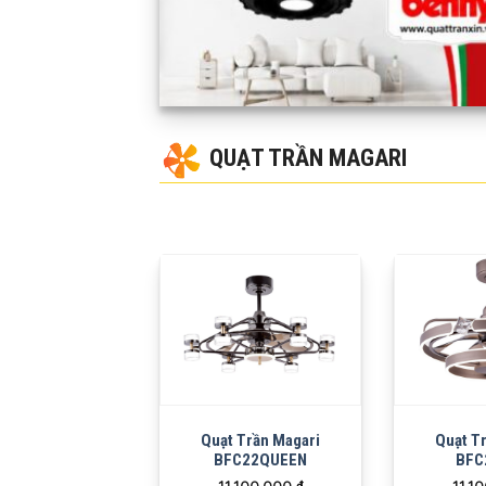
QUẠT TRẦN MAGARI
Quạt Trần Magari
Quạt T
BFC22QUEEN
BFC
11,100,000
₫
11,1