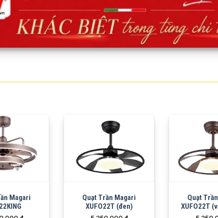
rần Magari
Quạt Trần Magari
Quạt Trần
22KING
XUFO22T (đen)
XUFO22T (v
00,000
₫
5,250,000
₫
5,250