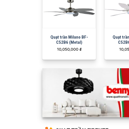
Quạt trần Milano BF-
Quạt trầ
C52B6 (Metal)
C52B6
10,050,000
₫
10,0