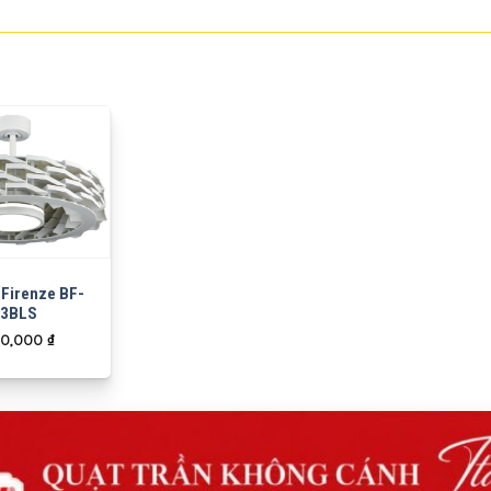
 Firenze BF-
3BLS
00,000
₫