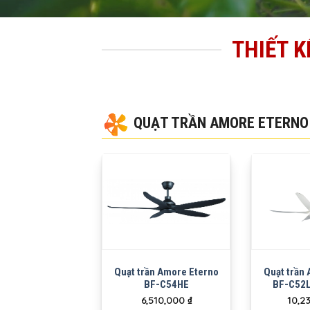
THIẾT K
QUẠT TRẦN AMORE ETERNO
Quạt trần Amore Eterno
Quạt trần
BF-C54HE
BF-C52L
6,510,000
₫
10,2