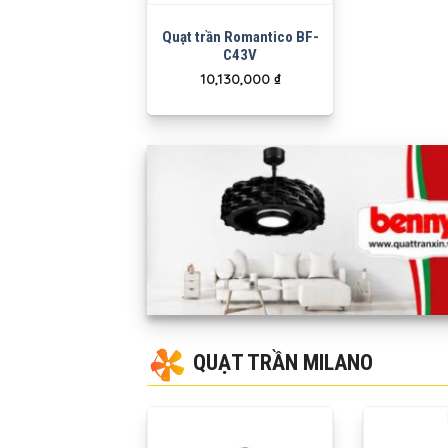
Quạt trần Romantico BF-
C43V
10,130,000
₫
QUẠT TRẦN MILANO