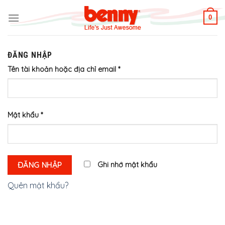
Skip
to
0
content
ĐĂNG NHẬP
Tên tài khoản hoặc địa chỉ email
*
Mật khẩu
*
ĐĂNG NHẬP
Ghi nhớ mật khẩu
Quên mật khẩu?